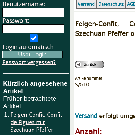
Benutzername:
Versand
Datenschutz
AG
Passwort:
Feigen-Confit,
Szechuan Pfeffer o
Login automatisch
Passwort vergessen?
Artikelnummer
Kürzlich angesehene
S/G10
Artikel
Früher betrachtete
Artikel
1.
Feigen-Confit, Confit
erfolgt umg
Versand
de Figues mit
Anzahl:
Szechuan Pfeffer