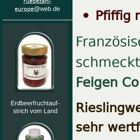
ruebezahl-
europe
@web.de
Pfiffig
Französis
schmeckt
Feigen Co
Rieslingw
Erdbeerfruchtauf-
strich vom Land
sehr wertf