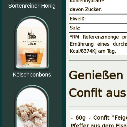
Kohlenhydrate:
Sortenreiner Honig
davon Zucker:
Eiweiß:
Salz:
*RM Referenzmenge pr
Ernährung eines durch
Kcal/8374KJ am Tag.
Genießen 
Kölschbonbons
Confit aus
- 60g - Confit "Fei
Pfeffer aus dem Elsa