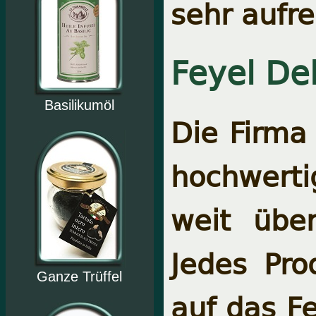
sehr aufr
Feyel De
Basilikumöl
Die Firma 
hochwerti
weit übe
Jedes Pro
Ganze Trüffel
auf das F