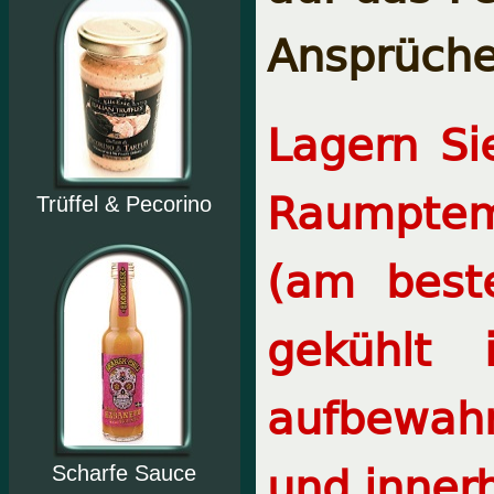
Ansprüche
Lagern Si
Raumptem
Trüffel & Pecorino
(am best
gekühlt
aufbewah
und inner
Scharfe Sauce