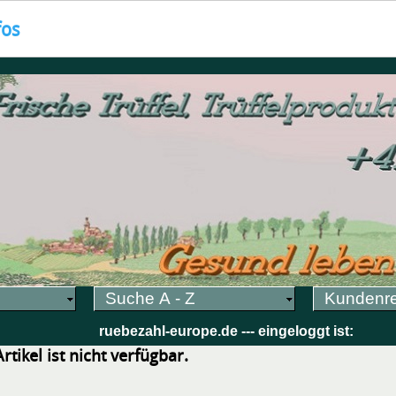
fos
Suche A - Z
Kundenr
ruebezahl-europe.de --- eingeloggt ist:
tikel ist nicht verfügbar.