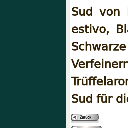
Sud von E
estivo, B
Schwarze
Verfein
Trüffelar
Sud für d