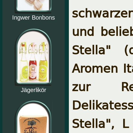
schwarzer 
Ingwer Bonbons
und belie
Stella" 
Aromen It
zur Rez
Jägerlikör
Delikates
Stella",
L