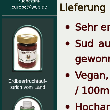
ruebezahl-
Lieferung
europe
@web.de
Sehr er
Sud au
gewon
Vegan,
Erdbeerfruchtauf-
/ 100m
strich vom Land
Hochar