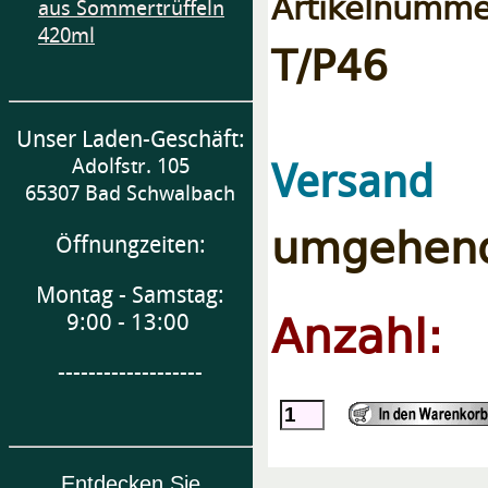
Artikelnumme
aus Sommertrüffeln
420ml
T/P46
Unser Laden-Geschäft:
e
Versand
Adolfstr. 105
65307 Bad Schwalbach
umgehend
Öffnungzeiten:
Montag - Samstag:
Anzahl:
9:00 - 13:00
-------------------
Entdecken Sie