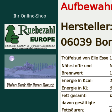
Aufbewahr
Ihr Online-Shop
Herstelle
06039 Borg
Trüffelsud von Elle Esse 
Nährstoffe und
M
Brennwert
1
Energie in Kcal:
1
Energie in KJ:
5
Fett gesamt:
0
davon gesättigte
Fettsäuren:
0