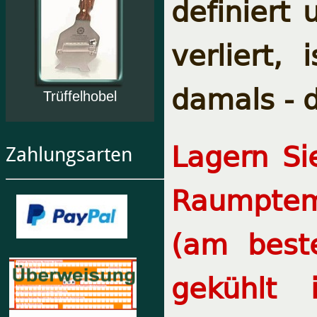
definiert
verliert,
damals - 
Trüffelhobel
Lagern Si
Zahlungsarten
Raumptem
(am best
gekühlt