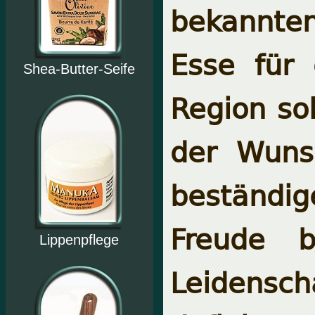
bekannten
Esse für 
Shea-Butter-Seife
Region sol
der Wunsc
beständi
Freude b
Lippenpflege
Leide