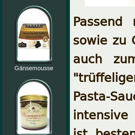
Passend n
sowie zu 
auch zum
Gänsemousse
"trüffeli
Pasta-S
intensive
ist, beste