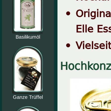
Origina
Elle Es
Basilikumöl
Vielse
Hochkonze
Ganze Trüffel