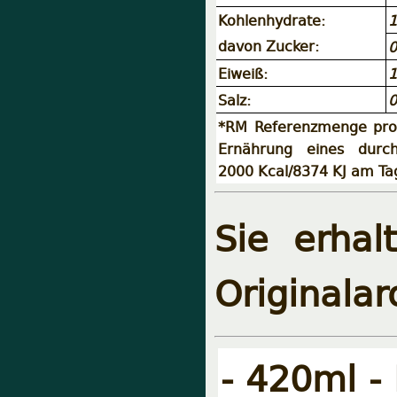
Kohlenhydrate:
1
davon Zucker:
0
Eiweiß:
1
Salz:
0
*RM Referenzmenge pro 
Ernährung eines durch
2000 Kcal/8374 KJ am Ta
Sie erha
Originalar
- 420ml - 