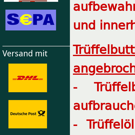
aufbewah
und inner
Trüffelbut
Versand mit
angebroch
- Trüffe
aufbrauch
- Trüffel