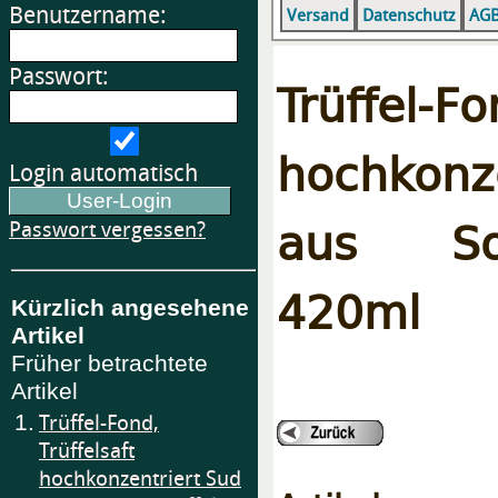
Benutzername:
Versand
Datenschutz
AG
Passwort:
Trüffel-Fo
hochkonz
Login automatisch
aus Som
Passwort vergessen?
420ml
Kürzlich angesehene
Artikel
Früher betrachtete
Artikel
1.
Trüffel-Fond,
Trüffelsaft
hochkonzentriert Sud